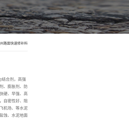
州路面快速修补料
为结合剂，高强
剂、膨胀剂、防
快硬、早强、高
，自密性好、阻
飞机场、等水泥
盐蚀、水泥地面